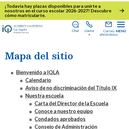
¡Todavía hay plazas disponibles para unirte a
nosotros en el curso escolar 2026-2027!
Descubre
cómo matricularte
.
Chat
Llame
Correo
MENÚ
a
electrónico
Mapa del sitio
Bienvenido a IQLA
Calendario
Aviso de no discriminación del Título IX
Nuestra escuela
Carta del Director de la Escuela
Conoce a nuestro equipo
Condados aprobados
Consejo de Administración