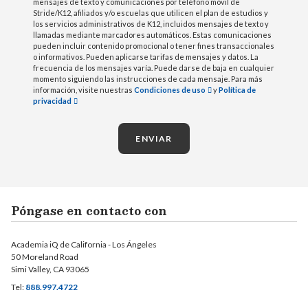
mensajes de texto y comunicaciones por teléfono móvil de
Stride/K12, afiliados y/o escuelas que utilicen el plan de estudios y
los servicios administrativos de K12, incluidos mensajes de texto y
llamadas mediante marcadores automáticos. Estas comunicaciones
pueden incluir contenido promocional o tener fines transaccionales
o informativos. Pueden aplicarse tarifas de mensajes y datos. La
frecuencia de los mensajes varía. Puede darse de baja en cualquier
momento siguiendo las instrucciones de cada mensaje. Para más
información, visite nuestras
Condiciones de uso
y
Política de
privacidad
ENVIAR
Póngase en contacto con
Academia iQ de California - Los Ángeles
50 Moreland Road
Simi Valley, CA 93065
Tel:
888.997.4722