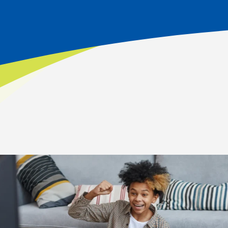
Inicio
>
Vida estudiantil
>
Zona K12