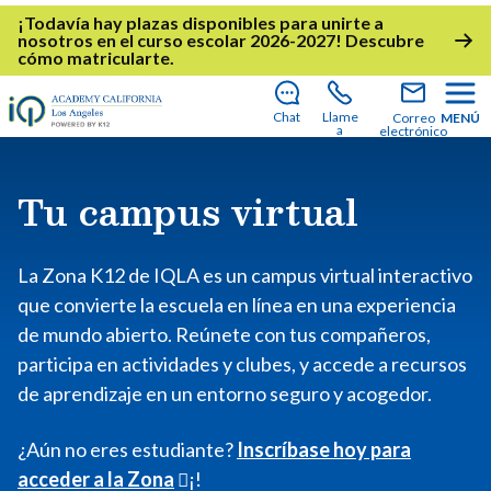
¡Todavía hay plazas disponibles para unirte a
nosotros en el curso escolar 2026-2027!
Descubre
cómo matricularte
.
Chat
Llame
Correo
MENÚ
a
electrónico
Tu campus virtual
La Zona K12 de IQLA es un campus virtual interactivo
que convierte la escuela en línea en una experiencia
de mundo abierto. Reúnete con tus compañeros,
participa en actividades y clubes, y accede a recursos
de aprendizaje en un entorno seguro y acogedor.
¿Aún no eres estudiante?
Inscríbase hoy para
acceder a la Zona
¡!