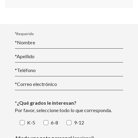
*Requerido
*Nombre
*
Apellido
*Teléfono
*
Correo electrónico
*¿Qué grados le interesan?
Por favor, seleccione todo lo que corresponda.
K-5
6-8
9-12
Añade una nota personal
(opcional)