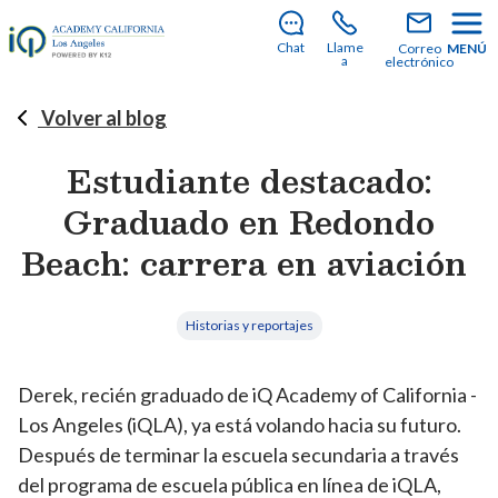
¡Todavía hay plazas disponibles para unirte a
nosotros en el curso escolar 2026-2027!
Descubre
Chat
Llame
Correo
MENÚ
cómo matricularte
.
a
electrónico
Volver al blog
Estudiante destacado:
Graduado en Redondo
Beach: carrera en aviación
Historias y reportajes
Derek, recién graduado de iQ Academy of California -
Los Angeles (iQLA), ya está volando hacia su futuro.
Después de terminar la escuela secundaria a través
del programa de escuela pública en línea de iQLA,